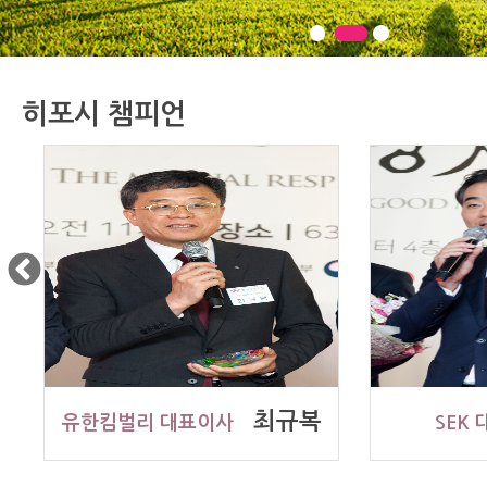
히포시 챔피언
최규복
유한킴벌리 대표이사
SEK 