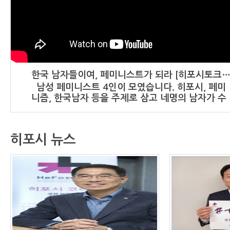
한국 남자들이여, 페미니스트가 되라 [히포시토크-
남성 페미니스트 4인이 모였습니다. 히포시, 페미
니즘, 한국남자 등을 주제로 삼고 네명의 남자가 수
다를 떱니다. 재미도 있고, 의미도 있습니다. 5번째
수다. 출연 : - 서한영교 작가 : '두 번째 페미니스
트' 저자 - 이한 '남성과 함께하는 페미니즘' 활동가
히포시 뉴스
- 최주헌 서울대학교 여성주의학회 '달' 회원 - 박정
훈 오마이뉴스 기자 : '친절하게 웃어주면 결혼까지
생각하는 남자들' 저자 히포시(HeForShe)캠페인
은 성차별적인 현실을 바꾸기 위해 남성들의 지지와
동참을 촉구하는 운동이다. 2014년 유엔여성이 시
작한 글로벌 캠페인이다. 국내에서는 여성신문이
2015년 히포시 코리아운동본부를 만들어 캠페인을
주도하고 있다. * 히포시코리아운동본부
: http://www.heforshekr.com * 히포시코리아