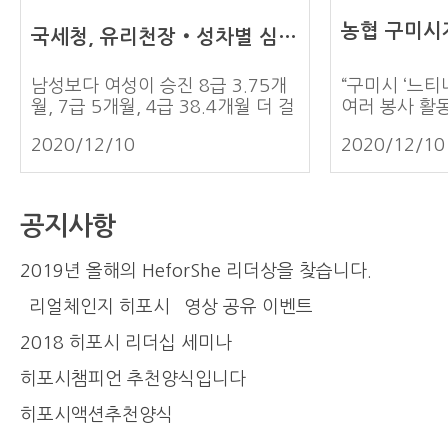
소개영상 : https://www.youtube.com/watch?
국세청, 유리천장‧성차별 심각... “4급 승진 3년 넘게 차이”
v=BaxVi...
남성보다 여성이 승진 8급 3.75개
“구미시 ‘느티
월, 7급 5개월, 4급 38.4개월 더 걸
여러 봉사 활
려 “4급 승진자 중 남성은 비행시 출
설 한 곳을 
2020/12/10
2020/12/10
신이 더 많지만 여성은 대부분 행시
당 시설은 친
출신” 국세청이 승진 소요 기간이 성
호하는 쉼터
별로 다른 것으로 나타났다. 국회 기
을 만나면서 
획재정위원회 소속 더불어민주당 김
요한 것은 물
공지사항
주영 의원이 국세청으로부터 자료를
한 관심과 진
받아 분석한 결과, 국세청에서 승진
느꼈습니다. 
2019년 올해의 HeforShe 리더상을 찾습니다.
까지 걸린 기간이 8급에서는 남녀
생일잔치에 꼭
평균 3.75개월 차이, 7급에서는 5
고 2019년 
`리얼체인지 히포시` 영상 공유 이벤트
개월 차이가 나는 것으로 나타났다.
현재까지 아이
4급에서는 38.4개월이나 차이가 났
요. 아이들을
2018 히포시 리더십 세미나
다고 12일 밝혔다. 2015년부터
이들에 대한 
히포시챔피언 추천양식입니다
2019년까지의 8급 승진자를 성별
는 안 되는 
로 분류하고 승진까지 걸린 기간을
없는 사회로 
히포시액션추천양식
분석한 결과, 남성의 경우 평균적으
고 싶었고 히포시
로 36개월이 걸린 반면, 여성은
페인을 알게 됐습니다