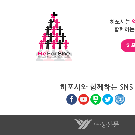
39.75개월 정도가 걸렸다. 7급 승
구미시지부장(
진의 경우 남성은 72.25개월이 걸
포시(He For
린 반면, 여성은 77.25개월이 걸려
했다. 히포시
히포시는
차이가 더 벌어졌다. 급수가 높아질
Women)에
함께하는
수록 여성 인원은 더 적었다. 매년
대운동으로 전
50여명 내외인 4급 승진자 중 여성
고 있는 불평
은 매번 한 손에 꼽는다. 2016년 4
이 지지자로 
히포
명, 17년 2명, 18년 4명, 19년 6명,
글로벌 캠페인이다. 
20년 4명 수준이다. 4급으로 승진
포시 캠페인 
한 남성의 경우 8급특채, 7급공채
미를 담았습니
출신의 비율이 행시 출신에 비해 많
인은 1만 1천
았지만 여성은 대부분이 행시 출신
과 사회에서의
이었다. 남성과 달리 여성은 행시 출
의 중요성을 
히포시와 함께하는 SNS
신이 아니면 4급까지 올라가는 사람
인들이 다양한
을 찾기가 어렵다는 반증이다. 3급
성장할 수 있
승진자 여성은 2016년 1명이 나온
성평등 추구,
후 올해까지 한 명도 나오지 않았다.
어 가는데 지
1년에 평균 10~13명 정도가 3급으
되어야 한다고
로 승진하지만 지난 3년 내내 모두
다." 구미는 경북 23개시·군 중 포항
남성이었던 것이다. 1년에 총 7~10
에 이어 두 
명 정도가 승진하는 2급 이상 고위
합지역으로 1