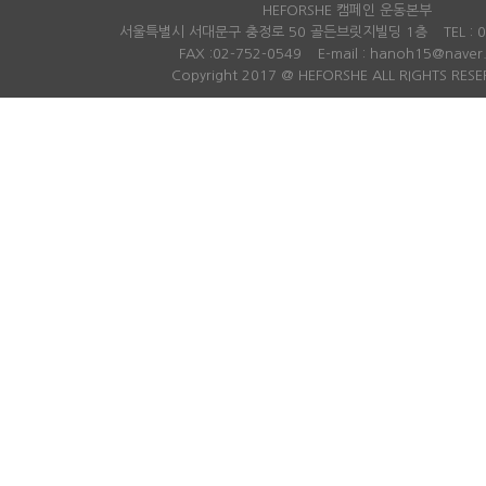
급의 경우도 최근 5년간 모두 남성
산업단지가 조
HEFORSHE 캠페인 운동본부
이었다. 김주영 의원은 “요즘은 민간
중심의 농업이
서울특별시 서대문구 충정로 50 골든브릿지빌딩 1층
TEL :
기업에서도 ‘유리천장’이라 불리는
농협구미시지
FAX :02-752-0549
E-mail : hanoh15@naver
승진 성차별 관행을 타파하기 위해
라 선산읍에 
Copyright 2017 @ HEFORSHE ALL RIGHTS RESE
노력하는데, 정부기관 중 가장 큰 기
다. “농협에서는 지난 60년동안 농
관 중 하나인 국세청이 성차별과 유
업·농촌의 발
리천장을 뿌리 뽑기 위해 더 주도적
향상을 위해 
으로 노력해야 한다”면서 “8급과 7
습니다. 그럼
급 승진에 걸리는 기간이 평균적으
령화와 농촌 인
로 3~5개월씩이나 차이가 나고, 4
낮은 농가 소
급 승진에는 3년 넘는 시간 차이가
병 등으로 우
난다는 것은 아직 국세청 내 성 불평
치 않아요. ‘
등이 완전히 해소되지 않은 것”이라
부가 살아가는
고 비판했다. 이어 김 의원은 “국세
가는 마당과 
청 내부에서 육아휴직 관행이나 승
매우 심해 이
진에 있어 성별에 기반한 차별이 존
는 집이었는데
재하지는 않았는지 철저한 반성이
애인이었어요.
필요하다”고 지적했다. 출처 : 여성
위해서는 매번
신문
데 할머니가 
(http://www.womennews.co.kr
힘든 상황이었
)
논해 주거환경